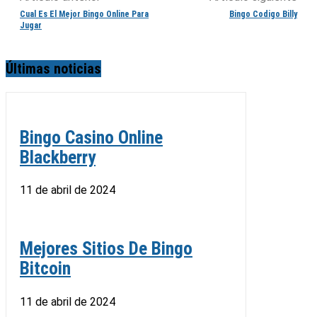
Cual Es El Mejor Bingo Online Para
Bingo Codigo Billy
Jugar
Últimas noticias
Bingo Casino Online
Blackberry
11 de abril de 2024
Mejores Sitios De Bingo
Bitcoin
11 de abril de 2024