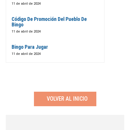
11 de abril de 2024
Código De Promoción Del Pueblo De
Bingo
11 de abril de 2024
Bingo Para Jugar
11 de abril de 2024
VOLVER AL INICIO