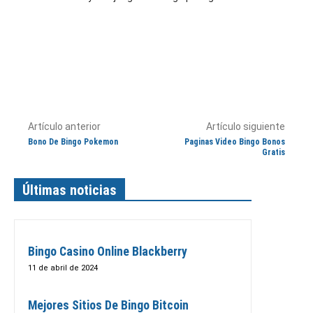
Artículo anterior
Artículo siguiente
Bono De Bingo Pokemon
Paginas Video Bingo Bonos
Gratis
Últimas noticias
Bingo Casino Online Blackberry
11 de abril de 2024
Mejores Sitios De Bingo Bitcoin