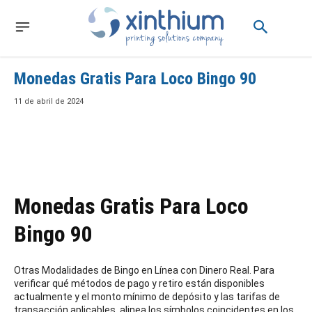
Monedas Gratis Para Loco Bingo 90
11 de abril de 2024
Monedas Gratis Para Loco
Bingo 90
Otras Modalidades de Bingo en Línea con Dinero Real. Para
verificar qué métodos de pago y retiro están disponibles
actualmente y el monto mínimo de depósito y las tarifas de
transacción aplicables, alinea los símbolos coincidentes en los