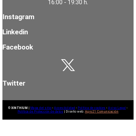
16:00 - 19:30 h.
Instagram
Linkedin
Facebook
Twitter
©
XINTHIUM
|
Mapa del sitio
-
Accesibilidad
-
Política de cookies
-
Aviso Legal
-
Política de Protección de datos
| Diseño web:
Agro21 Comunicación