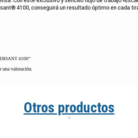
ensa. Con este exclusivo y sencillo flujo de trabajo «Esca
sant
®
4100, conseguirá un resultado óptimo en cada tir
 “VERSANT 4100”
r una valoración.
Otros productos