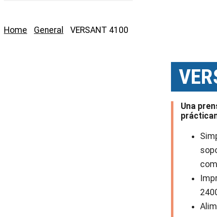
Home
General
VERSANT 4100
VER
Una prens
práctica
Simp
sopo
com
Impr
2400
Alim