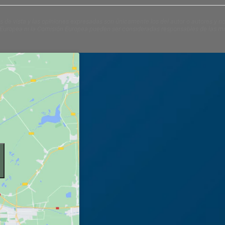
 de vista y las opiniones expresadas son únicamente los del autor o autores y no
Europea ni la Comisión Europea pueden ser consideradas responsables de las 