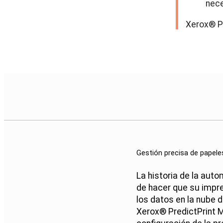
nece
Xerox
®
P
Gestión precisa de papele
La historia de la aut
de hacer que su impre
los datos en la nube de
Xerox
®
PredictPrint M