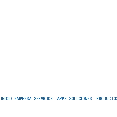
Horarios: 8:45 - 14:00 h. / 16:00 - 19:30 h.
INICIO
EMPRESA
SERVICIOS
APPS
SOLUCIONES
PRODUCTO